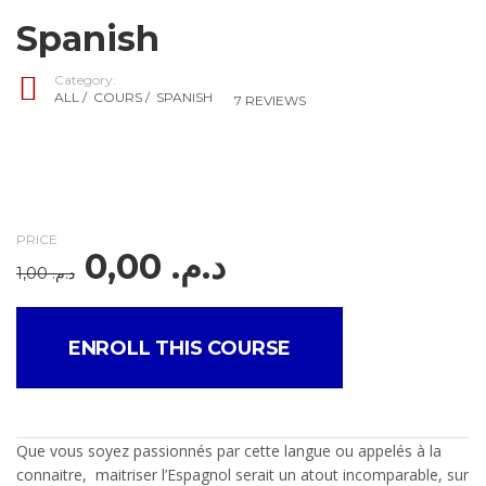
Spanish
Category:
ALL
/
COURS
/
SPANISH
7 REVIEWS
PRICE
0,00
د.م.
1,00
د.م.
ENROLL THIS COURSE
Que vous soyez passionnés par cette langue ou appelés à la
connaitre, maitriser l’Espagnol serait un atout incomparable, sur