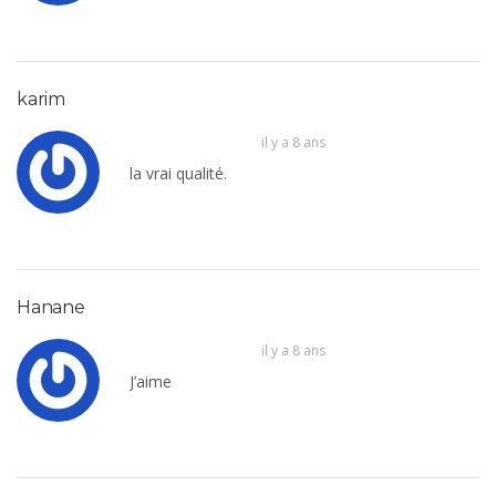
karim
il y a 8 ans
la vrai qualité.
Hanane
il y a 8 ans
J’aime