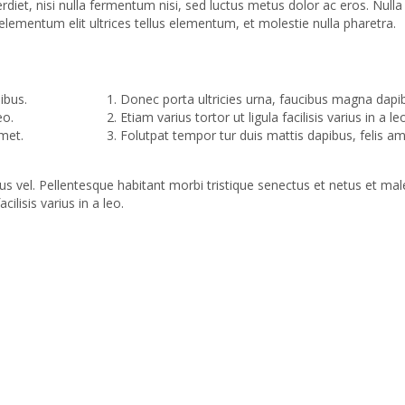
diet, nisi nulla fermentum nisi, sed luctus metus dolor ac eros. Nulla
 elementum elit ultrices tellus elementum, et molestie nulla pharetra.
ibus.
Donec porta ultricies urna, faucibus magna dapi
eo.
Etiam varius tortor ut ligula facilisis varius in a le
amet.
Folutpat tempor tur duis mattis dapibus, felis am
us vel. Pellentesque habitant morbi tristique senectus et netus et ma
ilisis varius in a leo.