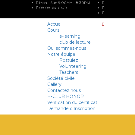
Mon - Sun 9:00AM - 8:30PM
08 08-64-0479
Accueil
Cours
e-learning
club de lecture
Qui sommes-nous
Notre équipe
Postulez
Volunteering
Teachers
Société civile
Gallery
Contactez nous
H-CLUB HONOR
Vérification du certificat
Demande d’Inscription