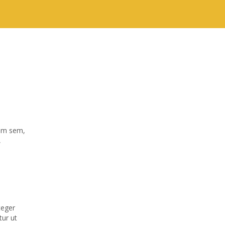
tum sem,
,
teger
tur ut