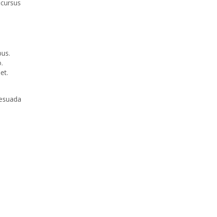
 cursus
bus.
o.
et.
lesuada