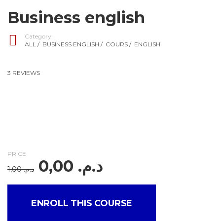
Business english
Category:
ALL
/
BUSINESS ENGLISH
/
COURS
/
ENGLISH
3 REVIEWS
PRICE
0,00
د.م.
1,00
د.م.
ENROLL THIS COURSE