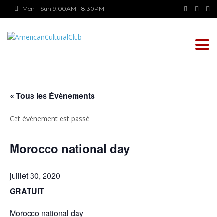
Mon - Sun 9:00AM - 8:30PM
Togg
navi
« Tous les Évènements
Cet évènement est passé
Morocco national day
juillet 30, 2020
GRATUIT
Morocco national day